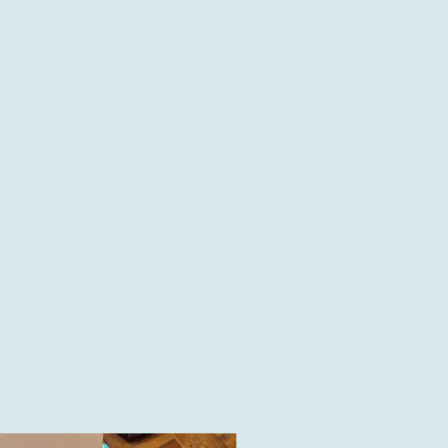
scht aufgeregt-freudiges Geplapper
chautor und Künstler Thomas J.
iothek und schreiben zu dem Thema „
rfahren die Kinder Neues,
erbare Phantasie. Aber fast das
r, lesen sich gegenseitig vor, lachen,
ischung aus dem was Kinder brauchen
s Buch. „ Das ist genau das, was
, eine engagierte Lehrerin, die das
Bödecker-Kreise e.V,. und