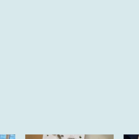
undschule sitzen an einem langen Tisch in der Schulbibliothek. Es herr
 Die Kinder sind in einem Schreibworkshop bei dem bekannten Kinderbu
on einigen Tagen, treffen sich die Kinder immer nachmittags in der Bibl
 zu einer Heiligen, zu einem Heiligen ernannt wirst,..“
erkundet, sozusagen eine kleine feine Schule des Sehens gemacht. So e
d er fügt freudig hinzu „ und die Kinder entwickeln dadurch eine wund
eschichten zu entwickeln, wachsen zu lassen!“
nd Bilder, bunte schräge Zeichnungen. Mit großem Eifer schreiben die Kinde
, lachen und dann immer wieder rennen und toben. Eine erfrischende M
men alle Geschichten und Bilder in ein Buch. Ein richtiges gedruckte
 malen und lesen. So lernen, erfahren sie am meisten“, sagt Frau Raschke
r macht stark- Bündnisse für Bildung, dem Bundesverband der Friedrich-