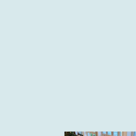
Sechzehn Kinder der Johannes-Hack Gr
und immer wieder fröhliches Lachen.
Hauck.
In zeitlich mehreren Schreibblöcken v
Was würdest Du tun, wenn Du plötzlich
„ Wir haben zuerst unsere Umgebung 
Unbekanntes“ sagt Thomas J. Hauck un
Wichtigste ist, wir haben Zeit, Zeit G
Blätter füllen sich mit Texte, Sätze u
erzählen sich, hören zu, geben Tipps
und wollen.
Am Ende nach dem Schreibworkshop kom
Kinder brauchen, Freude am schreiben,
Projekt begleitet.
Das Projekt wird gefördert von Kultu
Bödeckerkreis Hessen.