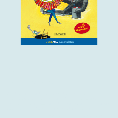
Der Geschmack von Rost und
Kohle
ISBN
978-3-356-02282-7
Vom Entstehen der Kohle bis zum Klimawandel
Magda sieht aus wie Simon. Kein Wunder: Die beiden sind
Zwillinge. Mutige Zwillinge, die Fernweh haben. Allein machen
sie sich auf den Weg von ihrer Schule Richtung Meer...
...Und ahnen nicht, dass ein großes Abenteuer auf sie wartet –