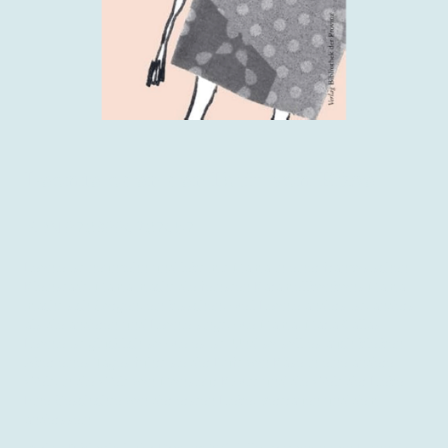
Leonie oder der Duft von Käse
ISBN 9783990287057
Leonie ist neunzehn und lebt mit Mama in einer französischen
Kleinstadt, Mama macht die feinsten Karamellbonbons.Mama
macht sich Sorgen, ein bisschen, weil Leonie anders ist, anders
als die anderen und Leonie singt, wie Mama, Maria Callas.
Leonie ist glücklich so wie es ist. Und so soll es auch bleiben.
Aber eines Tages führt sie der Duft von Käse in eine andere
Welt, in die Welt von Monsieur Kiwitt und die Welt der Liebe.
Eine Geschichte von der ersten Liebe, Vertrauen und dem
anderssein.