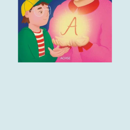
Ich schenk Dir ein A
ISBN
978-3-903408-24-1
Adrian liebt es, Musik zu spielen. Neben dem Cello entdeckt
Adrian eine weitere Faszination: das Ballett. Die Freude am
Tanzen teilt Adrian mit Oma, die früher eine begnadete
Ballerina war und jetzt unterstützend zur Seite steht. Mit
dem Buchstaben
macht sie Adrian ein besonderes
A