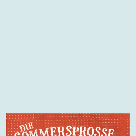
Die Sommersprosse
978-3-902416-83-4
ISBN
„Tilli, Tiiilli“ hörte sie Mama rufen, und gleich noch einmal: „Tiiilli,
aufstehen!“ „Ja, ich komm ja schon“ murmelte sie leise ins
Kopfkissen, gähnte und streckte sich und ließ sich aus ihrem
Bett fallen. Das machte Tilli jeden Morgen, das war für sie die
beste Methode wach zu werden.
Verlag Bibliothek der Provinz, A-3970 Weitra. Illustrationen
Lena Dickmann (Meyer). Für Kinder ab 7 Jahren.