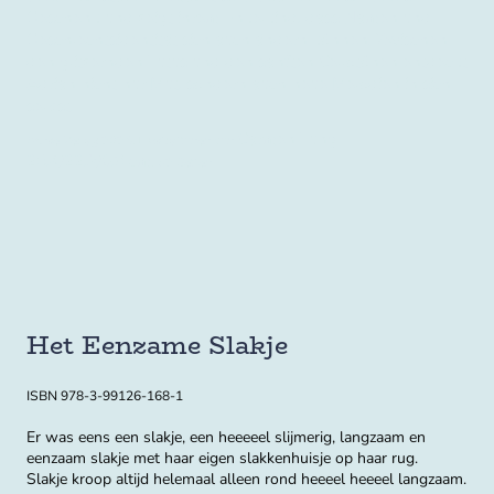
Geschenk und zeigt ihrem Enkelkind, dass Namen und
Geschlechtsidentität sich auch ändern können. Zwischen
den glitzernden Tutus und den sanften Cellotönen entdeckt
Adrian nicht nur Mut, sondern auch neue Melodien in sich
selbst.
Carmen Tung
Achse Verlag 2024, Illustrationen von
28,4/22,3/0,9 cm
, 32 Seiten
Het Eenzame Slakje
ISBN 978-3-99126-168-1
Er was eens een slakje, een heeeeel slijmerig, langzaam en
eenzaam slakje met haar eigen slakkenhuisje op haar rug.
Slakje kroop altijd helemaal alleen rond heeeel heeeel langzaam.