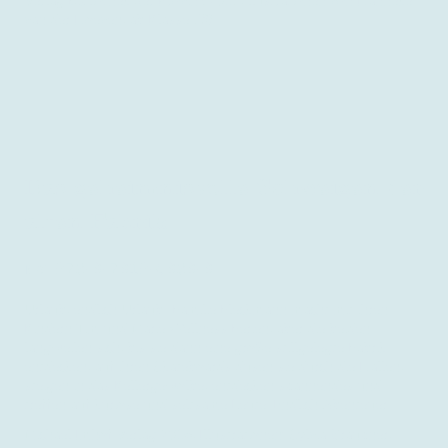
Verlag Bibliothek der Provinz 2017, llustrationen von Hanneke
van der Hoeven, ab Klasse 7/8
Das geheimnisvolle Schweigen der
alten Fabrik
978-3-7319-0383-3
ISBN
Urlaub, endlich Urlaub...Familie Fleckmann macht mit ihren
Kindern Tim und Marie Wellness Ferien, aber die beiden
langweilen sich, bis sie dann eine große stillgelegte Fabrik
entdecken, auf ihren Skateboards düsen sie durch die Hallen,
steigen in das Kellergewölbe, entdecken spannendes und
treffen auf kuriose und seltsame Leute. Endlich Abenteuer...
Michael Imhof Verlag 2016, Illustrationen: Sylvia Graupner,