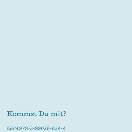
Das blaue Herz von Finn
ISBN 978-3-942795-79-1
Finn ist anders. Mama sagt, er sei krank. Lena kümmert das nicht und schon nach
kurzer Zeit freundet sie sich mit dem Nachbarsjungen an. Die beiden machen
zusammen Musik im Garten und Finns größter Traum ist es, Lenas Gesang zum
Einschlafen hören zu können. Das geht natürlich nicht! Oder doch? Lena muss
sich etwas einfallen lassen.
Kunstanstifter Verlag, 2019, Illustrationen von
Katharina Sieg.
Kommst Du mit?
ISBN 978-3-99028-834-4