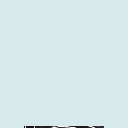
Ole und das Meer
ISBN 978-3-99028-452-0
Ole ist allein mit seiner Mama, Papa ist weit weg, sehr weit
weg, Papa liegt im Meer, tief unten im Meer. Ole rudert immer
hinaus zu Papa und nimmt eines Tages Mama mit. Und Mama
lächelt das erstemal seid dem Tod von Papa, Mama ist sehr
stolz auf ihren Ole...
Eine poetische Geschichte um Tod, Stärke und Liebe. Ab
4.Klasse
Verlag Bibliothek der Provinz, A-Weitra 2015. Mit Illustrationen
von Hanneke van der Hoeven.