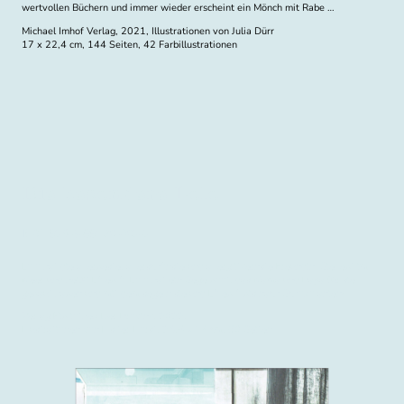
wertvollen Büchern und immer wieder erscheint ein Mönch mit Rabe …
Michael Imhof Verlag, 2021, Illustrationen von Julia Dürr
17 x 22,4 cm, 144 Seiten, 42 Farbillustrationen
Die besondere Lolo
ISBN 978-3-99126-067-7
Lolo hat die allerbeste, allerschönste und allerglitzernste Freundin. Sie lebt im
Meer und heißt Löleblö. Lolo hat ein Segelboot, das Mama und Papa für sie
gebaut haben und mit dem segeln sie und Löleblö bis nach Schokolanien!
Verlag Bibliothek Der Provinz, 2022,
Illustrationen von Els ter Horst, 24,5 x 17 cm, 60 Seiten.